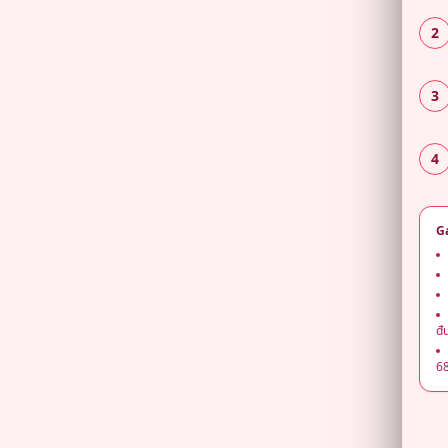
2
3
4
G
đư
6