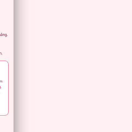
hắng.
n.
u.
.
c