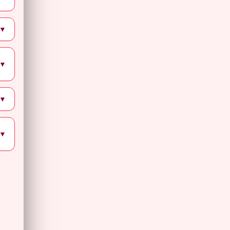
▼
▼
▼
▼