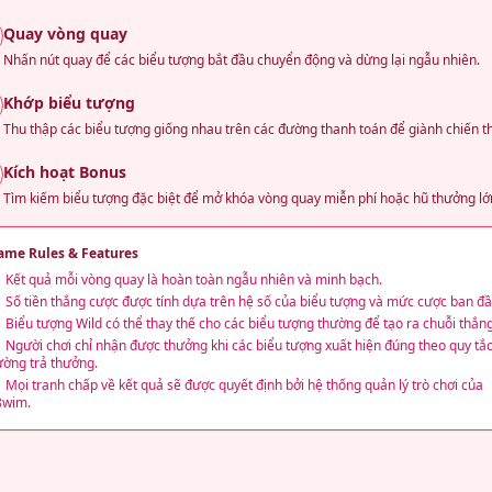
Quay vòng quay
Nhấn nút quay để các biểu tượng bắt đầu chuyển động và dừng lại ngẫu nhiên.
Khớp biểu tượng
Thu thập các biểu tượng giống nhau trên các đường thanh toán để giành chiến t
Kích hoạt Bonus
Tìm kiếm biểu tượng đặc biệt để mở khóa vòng quay miễn phí hoặc hũ thưởng lớ
ame Rules & Features
Kết quả mỗi vòng quay là hoàn toàn ngẫu nhiên và minh bạch.
Số tiền thắng cược được tính dựa trên hệ số của biểu tượng và mức cược ban đầ
Biểu tượng Wild có thể thay thế cho các biểu tượng thường để tạo ra chuỗi thắng
Người chơi chỉ nhận được thưởng khi các biểu tượng xuất hiện đúng theo quy tắ
ờng trả thưởng.
Mọi tranh chấp về kết quả sẽ được quyết định bởi hệ thống quản lý trò chơi của
8wim.