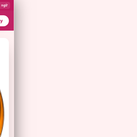
 ngữ
ay