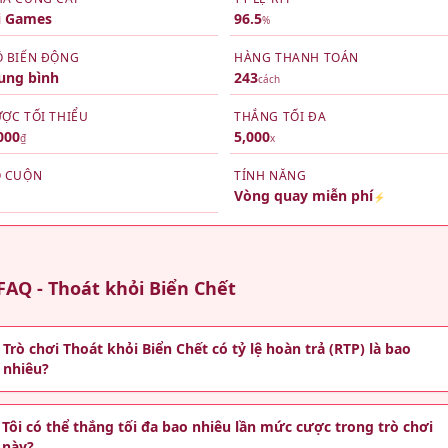
li Games
96.5
%
 BIẾN ĐỘNG
HÀNG THANH TOÁN
ung bình
243
cách
ỢC TỐI THIỂU
THẮNG TỐI ĐA
000
5,000
₫
x
Ố CUỘN
TÍNH NĂNG
Vòng quay miễn phí
⚡
FAQ - Thoát khỏi Biển Chết
Trò chơi Thoát khỏi Biển Chết có tỷ lệ hoàn trả (RTP) là bao
nhiêu?
Tôi có thể thắng tối đa bao nhiêu lần mức cược trong trò chơi
này?