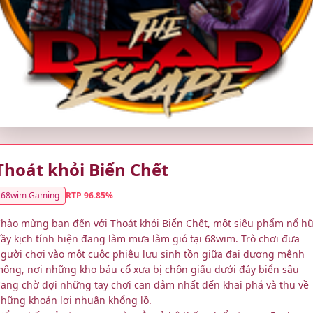
▶
Thoát khỏi Biển Chết
68wim Gaming
RTP 96.85%
hào mừng bạn đến với Thoát khỏi Biển Chết, một siêu phẩm nổ h
ầy kịch tính hiện đang làm mưa làm gió tại 68wim. Trò chơi đưa
gười chơi vào một cuộc phiêu lưu sinh tồn giữa đại dương mênh
ông, nơi những kho báu cổ xưa bị chôn giấu dưới đáy biển sâu
ang chờ đợi những tay chơi can đảm nhất đến khai phá và thu về
hững khoản lợi nhuận khổng lồ.