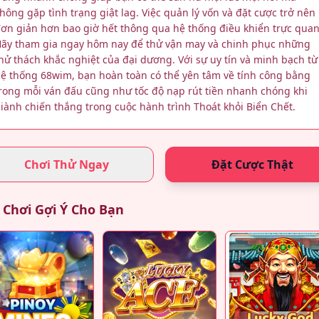
hông gặp tình trạng giật lag. Việc quản lý vốn và đặt cược trở nên
ơn giản hơn bao giờ hết thông qua hệ thống điều khiển trực quan
ãy tham gia ngay hôm nay để thử vận may và chinh phục những
hử thách khắc nghiệt của đại dương. Với sự uy tín và minh bạch từ
ệ thống 68wim, bạn hoàn toàn có thể yên tâm về tính công bằng
rong mỗi ván đấu cũng như tốc độ nạp rút tiền nhanh chóng khi
iành chiến thắng trong cuộc hành trình Thoát khỏi Biển Chết.
Chơi Thử Ngay
Đặt Cược Thật
 Chơi Gợi Ý Cho Bạn