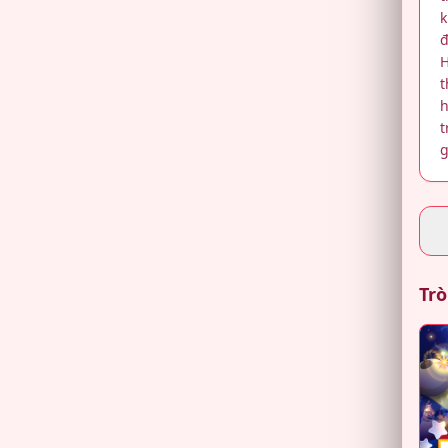
k
đ
H
t
h
t
g
Trò