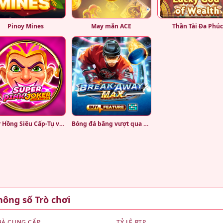
Pinoy Mines
May mắn ACE
Thần Tài Đa Phúc
Joker Hồng Siêu Cấp-Tụ vận may
Bóng đá băng vượt qua mười nghìn lối
hông số Trò chơi
HÀ CUNG CẤP
TỶ LỆ RTP