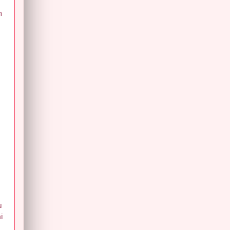
m
u
i