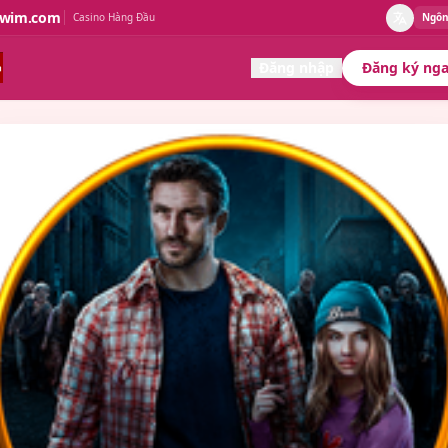
8wim.com
Casino Hàng Đầu
Ngôn
Đăng nhập
Đăng ký ng