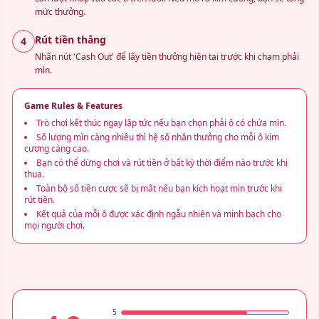
mức thưởng.
Rút tiền thắng
4
Nhấn nút 'Cash Out' để lấy tiền thưởng hiện tại trước khi chạm phải
mìn.
Game Rules & Features
Trò chơi kết thúc ngay lập tức nếu bạn chọn phải ô có chứa mìn.
Số lượng mìn càng nhiều thì hệ số nhân thưởng cho mỗi ô kim
cương càng cao.
Bạn có thể dừng chơi và rút tiền ở bất kỳ thời điểm nào trước khi
thua.
Toàn bộ số tiền cược sẽ bị mất nếu bạn kích hoạt mìn trước khi
rút tiền.
Kết quả của mỗi ô được xác định ngẫu nhiên và minh bạch cho
mọi người chơi.
5