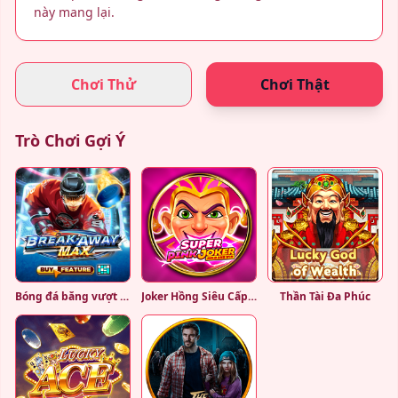
này mang lại.
Chơi Thử
Chơi Thật
Trò Chơi Gợi Ý
Bóng đá băng vượt qua mười nghìn lối
Joker Hồng Siêu Cấp-Tụ vận may
Thần Tài Đa Phúc