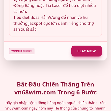
Đóng Băng hoặc Tia Laser để tiêu diệt nhiều
cá hơn.
Tiêu diệt Boss Hải Vương để nhận về hũ
thưởng Jackpot cực lớn dành riêng cho thợ
săn xuất sắc.
PLAY NOW
WINNER CHOICE
Bắt Đầu Chiến Thắng Trên
vn68wim.com Trong 6 Bước
Hãy gia nhập cộng đồng hàng ngàn người chiến thắng trên
vn68wim.com ngay hôm nay. Hệ thống của chúng tôi nhanh