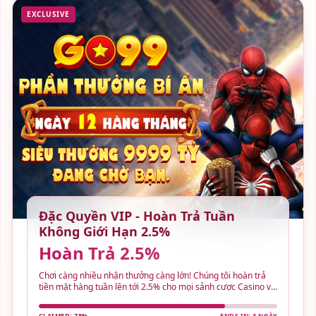
EXCLUSIVE
Đặc Quyền VIP - Hoàn Trả Tuần
Không Giới Hạn 2.5%
Hoàn Trả 2.5%
Chơi càng nhiều nhận thưởng càng lớn! Chúng tôi hoàn trả
tiền mặt hàng tuần lên tới 2.5% cho mọi sảnh cược Casino và
Thể thao.
CLAIMED: 78%
ENDS IN: 3 NGÀY