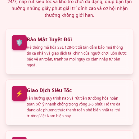
24/7, nạp rút siêu tốc và kho trò chơi đa dạng, giúp bạn tận
Pham** rút thành công 3,500,000 VND
hưởng những giây phút giải trí đỉnh cao và cơ hội nhận
Hoang** vừa rút thành công 400,000 VND
thưởng không giới hạn.
Vu** nhận tiền thưởng 100,000 VND
Vo** rút tiền thành công 2,500,000 VND
Phan** vừa thắng lớn 6,000,000 VND
Bảo Mật Tuyệt Đối
🛡️
Truong** đã trúng hũ 12,000,000 VND
Hệ thống mã hóa SSL 128-bit tối tân đảm bảo mọi thông
Bui** rút thành công 800,000 VND
tin cá nhân và giao dịch tài chính của người chơi luôn được
Dang** nhận thưởng 250,000 VND
bảo vệ an toàn, tránh xa mọi nguy cơ xâm nhập từ bên
Do** rút tiền thành công 1,100,000 VND
ngoài.
Ngo** vừa rút 950,000 VND
Ho** vừa thắng 3,200,000 VND
Duong** rút thành công 7,500,000 VND
Giao Dịch Siêu Tốc
⚡
Dinh** nhận tiền thưởng 450,000 VND
Tận hưởng quy trình nạp và rút tiền tự động hóa hoàn
Nguyen** rút tiền thành công 10,000,000 VND
toàn, xử lý nhanh chóng trong vòng 3-5 phút. Hỗ trợ đa
Tran** vừa thắng lớn 5,500,000 VND
dạng các phương thức thanh toán phổ biến nhất tại thị
trường Việt Nam hiện nay.
Le** đã trúng hũ 30,000,000 VND
Pham** rút thành công 200,000 VND
Hoang** nhận thưởng 800,000 VND