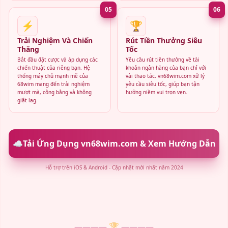
05
06
⚡
🏆
Trải Nghiệm Và Chiến
Rút Tiền Thưởng Siêu
Thắng
Tốc
Bắt đầu đặt cược và áp dụng các
Yêu cầu rút tiền thưởng về tài
chiến thuật của riêng bạn. Hệ
khoản ngân hàng của bạn chỉ với
thống máy chủ mạnh mẽ của
vài thao tác. vn68wim.com xử lý
68wim mang đến trải nghiệm
yêu cầu siêu tốc, giúp bạn tận
mượt mà, công bằng và không
hưởng niềm vui trọn vẹn.
giật lag.
☁️
Tải Ứng Dụng vn68wim.com & Xem Hướng Dẫn
Hỗ trợ trên iOS & Android - Cập nhật mới nhất năm 2024
———— 🏆 ————