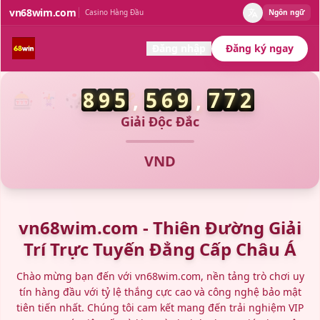
Nguyen** rút tiền thành công 500,000 VND
vn68wim.com
Casino Hàng Đầu
Ngôn ngữ
Tran** vừa thắng lớn 2,000,000 VND
Le** nhận tiền thưởng 150,000 VND
Đăng nhập
Đăng ký ngay
Pham** rút thành công 1,500,000 VND
Hoang** vừa rút 3,000,000 VND
Đăng nhập 68wim
Vu** đã trúng hũ 15,000,000 VND
8
9
5
,
6
4
7
,
5
4
7
🎰 🃏 🎲 💰 🏆
nhận thưởng
📥
Nguyen** rút tiền thành công 500,000 VND
Vo** nhận thưởng 200,000 VND
Giải Độc Đắc
Phan** rút tiền thành công 850,000 VND
Truong** vừa thắng 4,200,000 VND
VND
Bui** vừa rút thành công 5,000,000 VND
Dang** nhận tiền thưởng 300,000 VND
Do** rút thành công 1,200,000 VND
Ngo** vừa thắng lớn 8,500,000 VND
vn68wim.com - Thiên Đường Giải
Ho** rút tiền thành công 600,000 VND
Trí Trực Tuyến Đẳng Cấp Châu Á
Duong** đã trúng hũ 25,000,000 VND
Dinh** vừa rút 750,000 VND
Chào mừng bạn đến với vn68wim.com, nền tảng trò chơi uy
Nguyen** nhận thưởng 500,000 VND
tín hàng đầu với tỷ lệ thắng cực cao và công nghệ bảo mật
Tran** rút tiền thành công 9,000,000 VND
tiên tiến nhất. Chúng tôi cam kết mang đến trải nghiệm VIP
Le** vừa thắng 1,800,000 VND