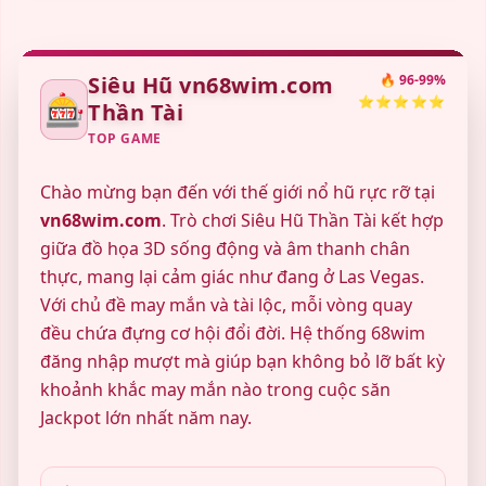
Siêu Hũ vn68wim.com
🔥 96-99%
🎰
⭐⭐⭐⭐⭐
Thần Tài
TOP GAME
Chào mừng bạn đến với thế giới nổ hũ rực rỡ tại
vn68wim.com
. Trò chơi Siêu Hũ Thần Tài kết hợp
giữa đồ họa 3D sống động và âm thanh chân
thực, mang lại cảm giác như đang ở Las Vegas.
Với chủ đề may mắn và tài lộc, mỗi vòng quay
đều chứa đựng cơ hội đổi đời. Hệ thống 68wim
đăng nhập mượt mà giúp bạn không bỏ lỡ bất kỳ
khoảnh khắc may mắn nào trong cuộc săn
Jackpot lớn nhất năm nay.