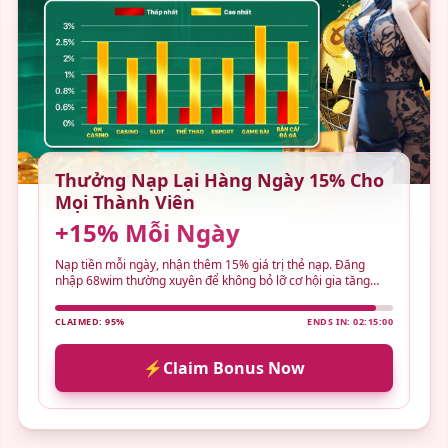
Thưởng Nạp Lại Hàng Ngày 15% Cho
Mọi Thành Viên
+15% Mỗi Ngày
Nạp tiền mỗi ngày, nhận thêm 15% giá trị thẻ nạp. Đăng
nhập 68wim thường xuyên để không bỏ lỡ cơ hội gia tăng
nguồn vốn chiến đấu.
CLAIMED: 95%
ENDS IN: 02:15:00
⚡
Claim Bonus Now