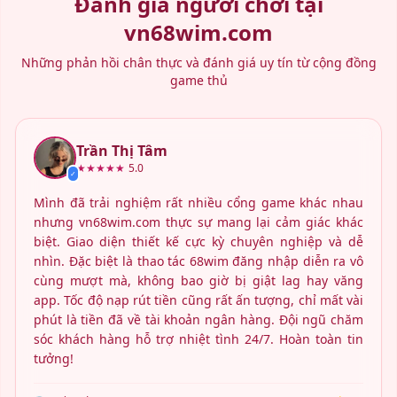
Đánh giá người chơi tại
vn68wim.com
Những phản hồi chân thực và đánh giá uy tín từ cộng đồng
game thủ
Trần Thị Tâm
★★★★★
5.0
✓
Mình đã trải nghiệm rất nhiều cổng game khác nhau
nhưng vn68wim.com thực sự mang lại cảm giác khác
biệt. Giao diện thiết kế cực kỳ chuyên nghiệp và dễ
nhìn. Đặc biệt là thao tác 68wim đăng nhập diễn ra vô
cùng mượt mà, không bao giờ bị giật lag hay văng
app. Tốc độ nạp rút tiền cũng rất ấn tượng, chỉ mất vài
phút là tiền đã về tài khoản ngân hàng. Đội ngũ chăm
sóc khách hàng hỗ trợ nhiệt tình 24/7. Hoàn toàn tin
tưởng!