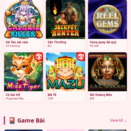
KA Tàn sát calo
Săn Thưởng
Vòng quay đá quý
KA Gaming
JILI
PG Soft
Cô Gái Hổ
Mã Tổ
Nữ Hoàng Mèo
Pragmatic Play
CQ9
JDB
🎴 Game Bài
View All →