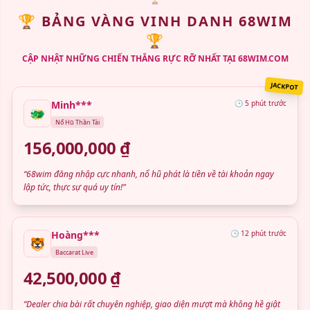
🏆 BẢNG VÀNG VINH DANH 68WIM
🏆
CẬP NHẬT NHỮNG CHIẾN THẮNG RỰC RỠ NHẤT TẠI 68WIM.COM
JACKPOT
Minh***
🕒 5 phút trước
🐲
Nổ Hũ Thần Tài
156,000,000 ₫
“68wim đăng nhập cực nhanh, nổ hũ phát là tiền về tài khoản ngay
lập tức, thực sự quá uy tín!”
Hoàng***
🕒 12 phút trước
🐯
Baccarat Live
42,500,000 ₫
“Dealer chia bài rất chuyên nghiệp, giao diện mượt mà không hề giật