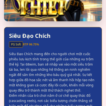
▶
Siêu Đạo Chích
PG Soft
RTP 96.75%
Siêu Đạo Chích mang đến cho người chơi một cuộc
phiêu lưu kịch tính trong thế giới của những vụ trộm
thế kỷ. Tại 68wim, bạn sẽ nhập vai vào một siêu trộm
tài ba, len lỏi qua những hệ thống an ninh nghiêm
ngặt để săn tìm những kho báu quý giá nhất. Sự kết
hợp giữa đồ họa sắc nét và âm thanh hồi hộp tạo nên
một không gian cá cược đầy lôi cuốn, khiến mỗi vòng
quay đều trở thành một thử thách nghẹt thở.
Điểm nhấn của trò chơi nằm ở cơ chế quay thác đổ
(cascading reels), nơi các biểu tượng chiến thắng sẽ
biến mất để nhường chỗ cho những biểu tượng mới