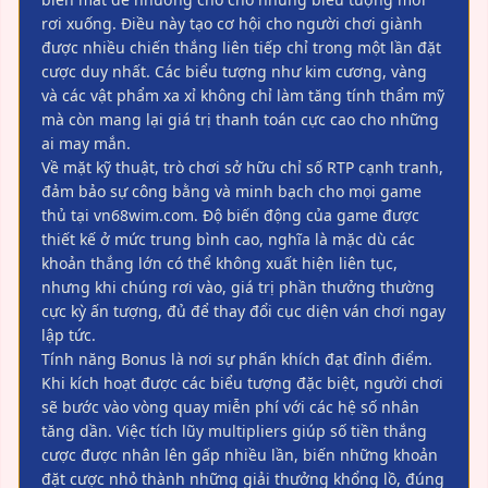
rơi xuống. Điều này tạo cơ hội cho người chơi giành
được nhiều chiến thắng liên tiếp chỉ trong một lần đặt
cược duy nhất. Các biểu tượng như kim cương, vàng
và các vật phẩm xa xỉ không chỉ làm tăng tính thẩm mỹ
mà còn mang lại giá trị thanh toán cực cao cho những
ai may mắn.
Về mặt kỹ thuật, trò chơi sở hữu chỉ số RTP cạnh tranh,
đảm bảo sự công bằng và minh bạch cho mọi game
thủ tại vn68wim.com. Độ biến động của game được
thiết kế ở mức trung bình cao, nghĩa là mặc dù các
khoản thắng lớn có thể không xuất hiện liên tục,
nhưng khi chúng rơi vào, giá trị phần thưởng thường
cực kỳ ấn tượng, đủ để thay đổi cục diện ván chơi ngay
lập tức.
Tính năng Bonus là nơi sự phấn khích đạt đỉnh điểm.
Khi kích hoạt được các biểu tượng đặc biệt, người chơi
sẽ bước vào vòng quay miễn phí với các hệ số nhân
tăng dần. Việc tích lũy multipliers giúp số tiền thắng
cược được nhân lên gấp nhiều lần, biến những khoản
đặt cược nhỏ thành những giải thưởng khổng lồ, đúng