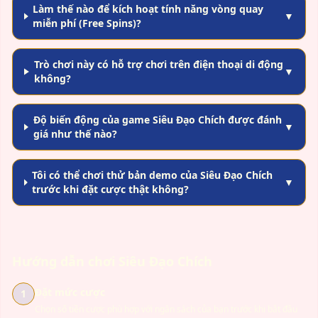
Làm thế nào để kích hoạt tính năng vòng quay
▼
miễn phí (Free Spins)?
Trò chơi này có hỗ trợ chơi trên điện thoại di động
▼
không?
Độ biến động của game Siêu Đạo Chích được đánh
▼
giá như thế nào?
Tôi có thể chơi thử bản demo của Siêu Đạo Chích
▼
trước khi đặt cược thật không?
Hướng dẫn chơi Siêu Đạo Chích
Đặt mức cược
1
Chọn số tiền cược phù hợp với ngân sách của bạn trước khi bắt đầu