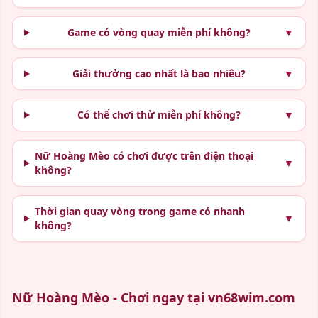
Game có vòng quay miễn phí không?
▼
Giải thưởng cao nhất là bao nhiêu?
▼
Có thể chơi thử miễn phí không?
▼
Nữ Hoàng Mèo có chơi được trên điện thoại
▼
không?
Thời gian quay vòng trong game có nhanh
▼
không?
Nữ Hoàng Mèo - Chơi ngay tại vn68wim.com