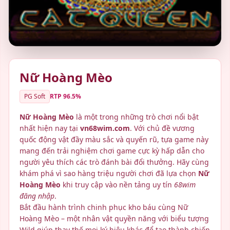
▶
Nữ Hoàng Mèo
PG Soft
RTP 96.5%
Nữ Hoàng Mèo
là một trong những trò chơi nổi bật
nhất hiện nay tại
vn68wim.com
. Với chủ đề vương
quốc động vật đầy màu sắc và quyến rũ, tựa game này
mang đến trải nghiệm chơi game cực kỳ hấp dẫn cho
người yêu thích các trò đánh bài đổi thưởng. Hãy cùng
khám phá vì sao hàng triệu người chơi đã lựa chọn
Nữ
Hoàng Mèo
khi truy cập vào nền tảng uy tín
68wim
đăng nhập
.
Bắt đầu hành trình chinh phục kho báu cùng Nữ
Hoàng Mèo – một nhân vật quyền năng với biểu tượng
Wild giúp thay thế mọi ký hiệu khác để tạo thành chiến