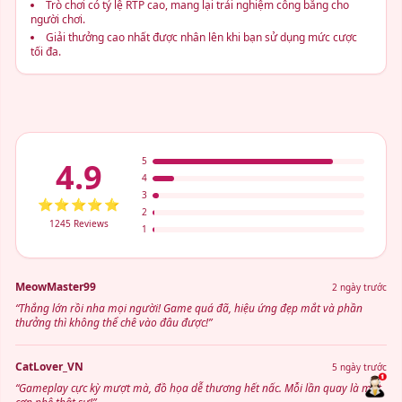
Trò chơi có tỷ lệ RTP cao, mang lại trải nghiệm công bằng cho
người chơi.
Giải thưởng cao nhất được nhân lên khi bạn sử dụng mức cược
tối đa.
5
4.9
4
3
⭐⭐⭐⭐⭐
2
1245 Reviews
1
MeowMaster99
2 ngày trước
“Thắng lớn rồi nha mọi người! Game quá đã, hiệu ứng đẹp mắt và phần
thưởng thì không thể chê vào đâu được!”
CatLover_VN
5 ngày trước
“Gameplay cực kỳ mượt mà, đồ họa dễ thương hết nấc. Mỗi lần quay là một