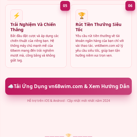
05
06
⚡
🏆
Trải Nghiệm Và Chiến
Rút Tiền Thưởng Siêu
Thắng
Tốc
Bắt đầu đặt cược và áp dụng các
Yêu cầu rút tiền thưởng về tài
chiến thuật của riêng bạn. Hệ
khoản ngân hàng của bạn chỉ với
thống máy chủ mạnh mẽ của
vài thao tác. vn68wim.com xử lý
68wim mang đến trải nghiệm
yêu cầu siêu tốc, giúp bạn tận
mượt mà, công bằng và không
hưởng niềm vui trọn vẹn.
giật lag.
☁️
Tải Ứng Dụng vn68wim.com & Xem Hướng Dẫn
Hỗ trợ trên iOS & Android - Cập nhật mới nhất năm 2024
———— 🏆 ————