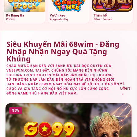
Kỷ Băng Hà
Vườn kẹo
Thần hổ
PG Soft
Pragmatic Play
68wim Games
Siêu Khuyến Mãi 68wim - Đăng
Nhập Nhận Ngay Quà Tặng
Khủng
CHÀO MỪNG BẠN ĐẾN VỚI SẢNH ƯU ĐÃI ĐỘC QUYỀN CỦA
VN68WIM.COM. TẠI ĐÂY, CHÚNG TÔI MANG ĐẾN NHỮNG
CHƯƠNG TRÌNH KHUYẾN MÃI HẤP DẪN NHẤT THỊ TRƯỜNG,
TỪ THƯỞNG NẠP LẦN ĐẦU ĐẾN HOÀN TRẢ VIP KHÔNG GIỚI
All
HẠN. ĐĂNG NHẬP 68WIM NGAY HÔM NAY ĐỂ TỐI ƯU HÓA VỐN
Offers
CƯỢC VÀ GIA TĂNG CƠ HỘI NỔ HŨ CỰC LỚN CÙNG CỘNG
→
ĐỒNG GAME THỦ HÀNG ĐẦU VIỆT NAM.
NEW