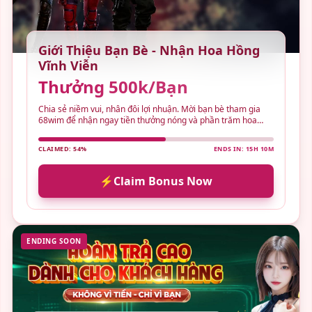
Giới Thiệu Bạn Bè - Nhận Hoa Hồng
Vĩnh Viễn
Thưởng 500k/Bạn
Chia sẻ niềm vui, nhân đôi lợi nhuận. Mời bạn bè tham gia
68wim để nhận ngay tiền thưởng nóng và phần trăm hoa
hồng trọn đời.
CLAIMED: 54%
ENDS IN: 15H 10M
⚡
Claim Bonus Now
ENDING SOON