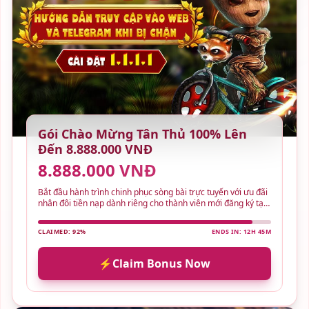
Gói Chào Mừng Tân Thủ 100% Lên
Đến 8.888.000 VNĐ
8.888.000 VNĐ
Bắt đầu hành trình chinh phục sòng bài trực tuyến với ưu đãi
nhân đôi tiền nạp dành riêng cho thành viên mới đăng ký tại
vn68wim.com.
CLAIMED: 92%
ENDS IN: 12H 45M
⚡
Claim Bonus Now