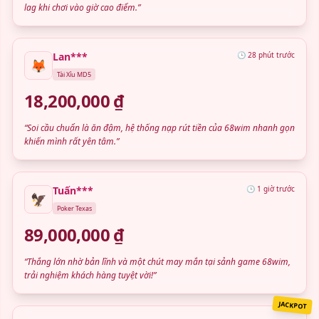
lag khi chơi vào giờ cao điểm.”
Lan***
🕒 28 phút trước
🦊
Tài Xỉu MD5
18,200,000 ₫
“Soi cầu chuẩn là ăn đậm, hệ thống nạp rút tiền của 68wim nhanh gọn
khiến mình rất yên tâm.”
Tuấn***
🕒 1 giờ trước
🦅
Poker Texas
89,000,000 ₫
“Thắng lớn nhờ bản lĩnh và một chút may mắn tại sảnh game 68wim,
trải nghiệm khách hàng tuyệt vời!”
JACKPOT