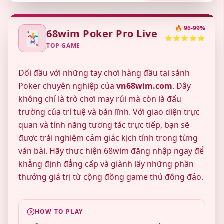
🔥 96-99%
68wim Poker Pro Live
🃏
⭐⭐⭐⭐⭐
TOP GAME
Đối đầu với những tay chơi hàng đầu tại sảnh
Poker chuyên nghiệp của
vn68wim.com
. Đây
không chỉ là trò chơi may rủi mà còn là đấu
trường của trí tuệ và bản lĩnh. Với giao diện trực
quan và tính năng tương tác trực tiếp, bạn sẽ
được trải nghiệm cảm giác kịch tính trong từng
ván bài. Hãy thực hiện 68wim đăng nhập ngay để
khẳng định đẳng cấp và giành lấy những phần
thưởng giá trị từ cộng đồng game thủ đông đảo.
HOW TO PLAY