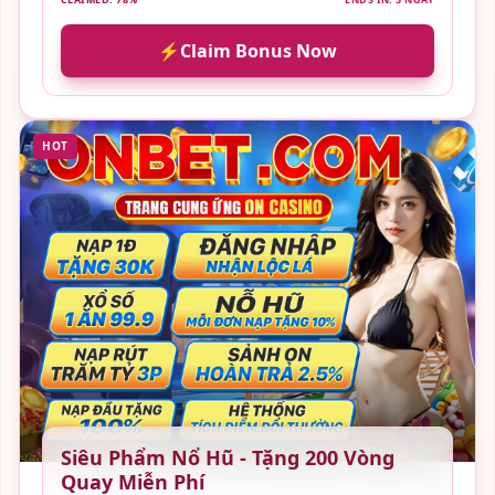
⚡
Claim Bonus Now
HOT
Siêu Phẩm Nổ Hũ - Tặng 200 Vòng
Quay Miễn Phí