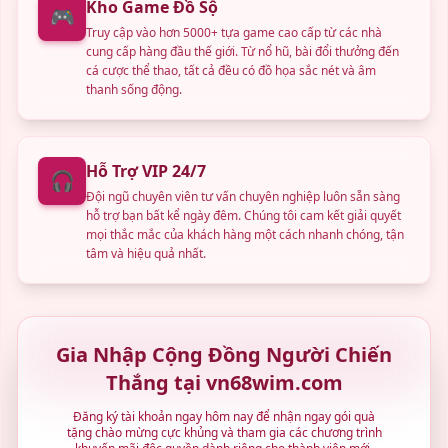
Vu** rút tiền thành công 1,600,000 VND
Kho Game Đồ Sộ
🎮
Vo** vừa rút 3,800,000 VND
Truy cập vào hơn 5000+ tựa game cao cấp từ các nhà
Phan** vừa thắng 900,000 VND
cung cấp hàng đầu thế giới. Từ nổ hũ, bài đổi thưởng đến
cá cược thể thao, tất cả đều có đồ họa sắc nét và âm
Truong** rút thành công 4,500,000 VND
thanh sống động.
Bui** nhận tiền thưởng 1,000,000 VND
Dang** rút tiền thành công 6,500,000 VND
Do** vừa thắng lớn 18,000,000 VND
Hỗ Trợ VIP 24/7
Ngo** đã trúng hũ 50,000,000 VND
🎧
Ho** rút thành công 2,200,000 VND
Đội ngũ chuyên viên tư vấn chuyên nghiệp luôn sẵn sàng
hỗ trợ bạn bất kể ngày đêm. Chúng tôi cam kết giải quyết
Duong** nhận thưởng 350,000 VND
mọi thắc mắc của khách hàng một cách nhanh chóng, tận
Dinh** rút tiền thành công 8,000,000 VND
tâm và hiệu quả nhất.
Nguyen** vừa rút 5,800,000 VND
Tran** vừa thắng 1,300,000 VND
Gia Nhập Cộng Đồng Người Chiến
Thắng tại vn68wim.com
Đăng ký tài khoản ngay hôm nay để nhận ngay gói quà
tặng chào mừng cực khủng và tham gia các chương trình