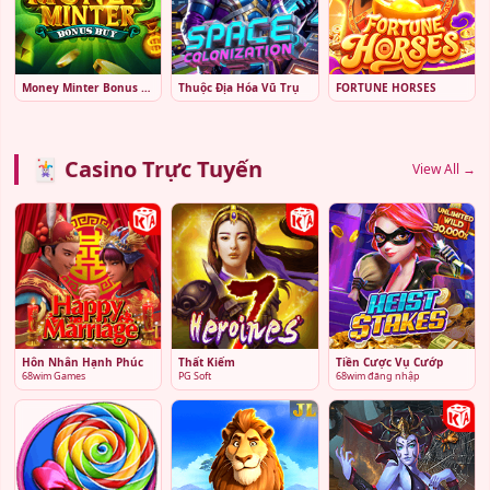
Money Minter Bonus Buy
Thuộc Địa Hóa Vũ Trụ
FORTUNE HORSES
🃏 Casino Trực Tuyến
View All →
Hôn Nhân Hạnh Phúc
Thất Kiếm
Tiền Cược Vụ Cướp
68wim Games
PG Soft
68wim đăng nhập