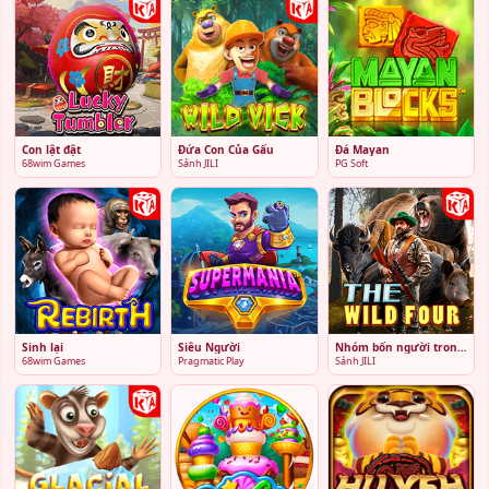
Con lật đật
Đứa Con Của Gấu
Đá Mayan
68wim Games
Sảnh JILI
PG Soft
Sinh lại
Siêu Người
Nhóm bốn người trong tự nhiên
68wim Games
Pragmatic Play
Sảnh JILI