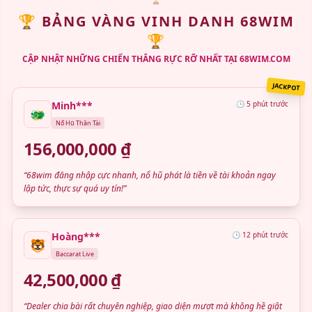
🏆 BẢNG VÀNG VINH DANH 68WIM
🏆
CẬP NHẬT NHỮNG CHIẾN THẮNG RỰC RỠ NHẤT TẠI 68WIM.COM
JACKPOT
Minh***
🕒 5 phút trước
🐲
Nổ Hũ Thần Tài
156,000,000 ₫
“68wim đăng nhập cực nhanh, nổ hũ phát là tiền về tài khoản ngay
lập tức, thực sự quá uy tín!”
Hoàng***
🕒 12 phút trước
🐯
Baccarat Live
42,500,000 ₫
“Dealer chia bài rất chuyên nghiệp, giao diện mượt mà không hề giật