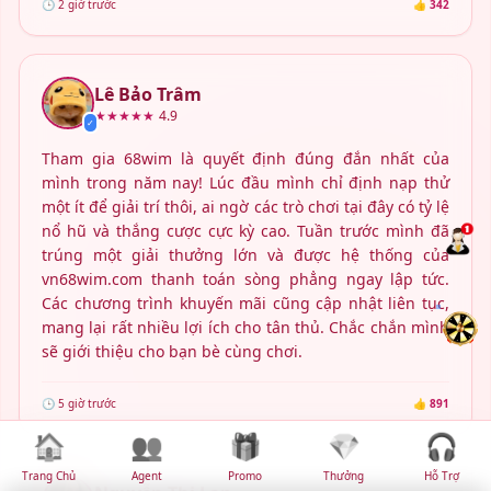
🕒 2 giờ trước
👍 342
Lê Bảo Trâm
★★★★★
4.9
✓
Tham gia 68wim là quyết định đúng đắn nhất của
mình trong năm nay! Lúc đầu mình chỉ định nạp thử
một ít để giải trí thôi, ai ngờ các trò chơi tại đây có tỷ lệ
nổ hũ và thắng cược cực kỳ cao. Tuần trước mình đã
trúng một giải thưởng lớn và được hệ thống của
vn68wim.com thanh toán sòng phẳng ngay lập tức.
Các chương trình khuyến mãi cũng cập nhật liên tục,
mang lại rất nhiều lợi ích cho tân thủ. Chắc chắn mình
sẽ giới thiệu cho bạn bè cùng chơi.
🕒 5 giờ trước
👍 891
🏠
👥
🎁
💎
🎧
Trang Chủ
Agent
Promo
Thưởng
Hỗ Trợ