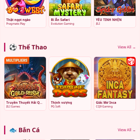
Thật ngọt ngào
Bí Ẩn Safari
YÊU TINH NHỆN
Pragmatic Play
Evolution Gaming
JILI
⚽ Thể Thao
View All →
Truyền Thuyết Hải Quái
Thịnh vượng
Giấc Mơ Inca
JILI Games
PG Soft
CQ9 Gaming
🐟 Bắn Cá
View All →